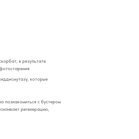
корбат, в результате
 фотостарения
сиддисмутазу, которые
но познакомиться с бустером
усиливает регенерацию,