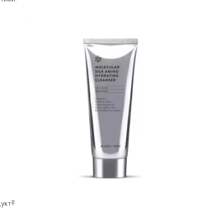
дукт?