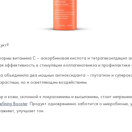
дукт?
формы витамина С – аскорбиновая кислота и тетрагексилдецил ас
ая эффективность в стимуляции коллагеногенеза и профилактике
 объединила два мощных антиоксиданта – глутатион и суперок
зрастным, но и осветляющим воздействием.
 и кожи, склонной к покраснениям и высыпаниям, стоит непремен
efining Booster
. Продукт одновременно заботится о микробиоме, 
лажняет, улучшает тон.