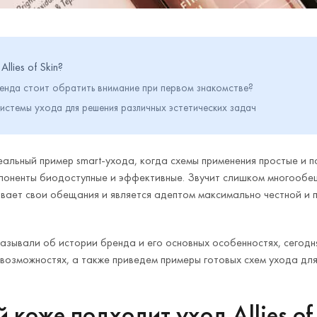
lies of Skin?
енда стоит обратить внимание при первом знакомстве?
истемы ухода для решения различных эстетических задач
альный пример smart-ухода, когда схемы применения простые и п
поненты биодоступные и эффективные. Звучит слишком многооб
рживает свои обещания и является адептом максимально честной и
казывали об истории бренда и его основных особенностях, сегод
х возможностях, а также приведем примеры готовых схем ухода дл
 коже подходит уход Allies of