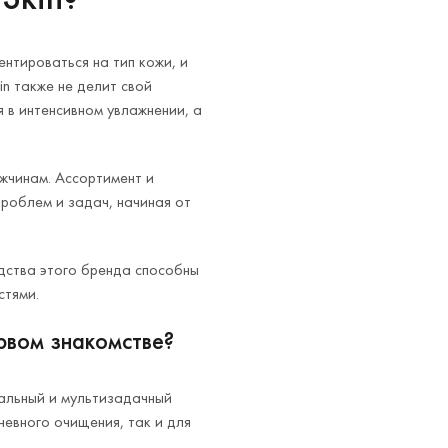
нтироваться на тип кожи, и
in также не делит свой
я в интенсивном увлажнении, а
ужчинам. Ассортимент и
роблем и задач, начиная от
едства этого бренда способны
стями.
рвом знакомстве?
сальный и мультизадачный
невного очищения, так и для