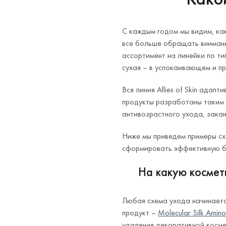
С каждым годом мы видим, ка
все больше обращать внимание
ассортимент на линейки по ти
сухая – в успокаивающем и п
Вся линия Allies of Skin адап
продукты разработаны таким 
антивозрастного ухода, закан
Ниже мы приведем примеры схе
сформировать эффективную бь
На какую космет
Любая схема ухода начинаетс
продукт –
Molecular Silk Amino
удаления декоративной косме