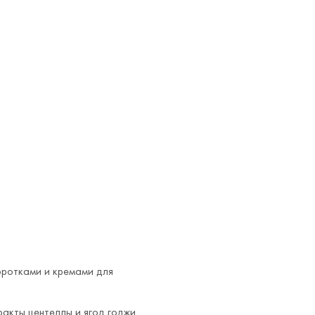
оротками и кремами для
акты центеллы и ягод годжи.