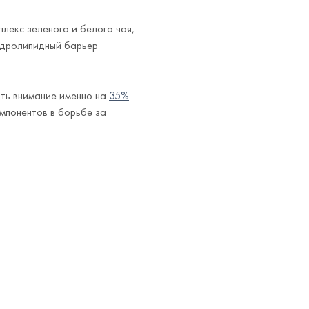
екс зеленого и белого чая,
идролипидный барьер
ить внимание именно на
35%
омпонентов в борьбе за