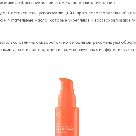
ражения, обеспечивая при этом качественное очищение.
ант астаксантин, успокаивающий и противовоспалительный компл
а и питательные масла, которые укрепляют и восстанавливают г
n несколько отличных сывороток, но сегодня мы рекомендуем обрат
итамин С, как известно, один из самых изученных и эффективных к