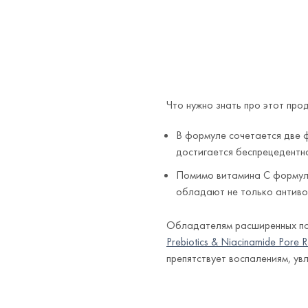
Что нужно знать про этот про
В формуле сочетается две 
достигается беспрецедентн
Помимо витамина С формула
обладают не только антиво
Обладателям расширенных пор
Prebiotics & Niacinamide Pore R
препятствует воспалениям, ув