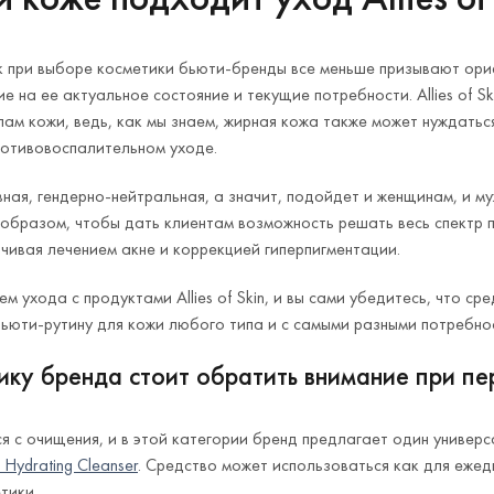
к при выборе косметики бьюти-бренды все меньше призывают орие
 на ее актуальное состояние и текущие потребности. Allies of Sk
пам кожи, ведь, как мы знаем, жирная кожа также может нуждатьс
ротивовоспалительном уходе.
тивная, гендерно-нейтральная, а значит, подойдет и женщинам, и м
образом, чтобы дать клиентам возможность решать весь спектр п
чивая лечением акне и коррекцией гиперпигментации.
м ухода с продуктами Allies of Skin, и вы сами убедитесь, что ср
юти-рутину для кожи любого типа и с самыми разными потребно
ику бренда стоит обратить внимание при пе
я с очищения, и в этой категории бренд предлагает один универ
 Hydrating Cleanser
. Средство может использоваться как для ежед
тики.