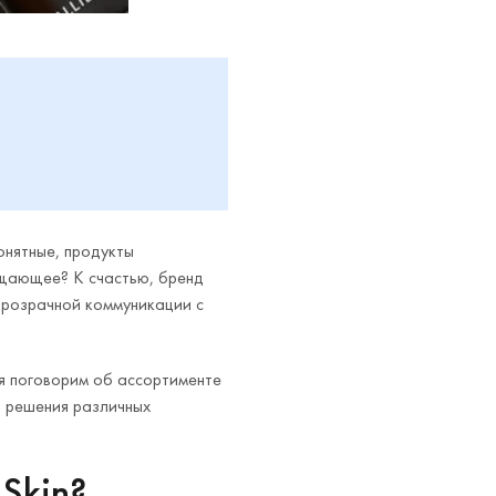
онятные, продукты
ещающее? К счастью, бренд
 прозрачной коммуникации с
ня поговорим об ассортименте
я решения различных
 Skin?