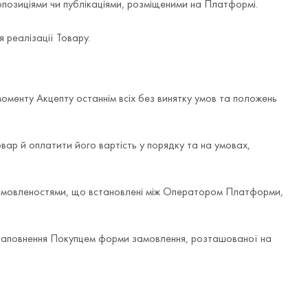
позиціями чи публікаціями, розміщеними на Платформі.
реалізації Товару.
моменту Акцепту останнім всіх без винятку умов та положень
ар й оплатити його вартість у порядку та на умовах,
 домовленостями, що встановлені між Оператором Платформи,
заповнення Покупцем форми замовлення, розташованої на