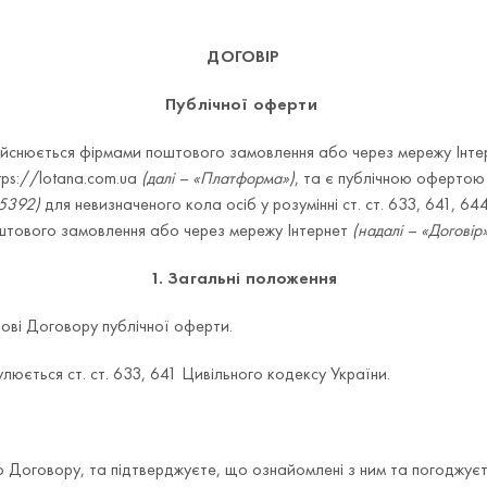
ДОГОВІР
Публічної оферти
ійснюється фірмами поштового замовлення або через мережу Інте
tps://lotana.com.ua
(далі – «Платформа»)
, та є публічною офертою
35392)
для невизначеного кола осіб у розумінні ст. ст. 633, 641, 6
штового замовлення або через мережу Інтернет
(надалі – «Договір
1. Загальні положення
ові Договору публічної оферти.
люється ст. ст. 633, 641 Цивільного кодексу України.
 Договору, та підтверджуєте, що ознайомлені з ним та погоджуєт