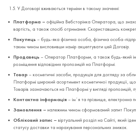
1.5. У Договорі вживаються терміни в такому значенні:
Платформа –
офіційна Вебсторінка Оператора, що знаход
вартість, а також спосіб отримання. Скориставшись конкр
Покупець
–
будь-яка фізична особа, фізична особа-підп
таким чином висловивши намір акцептувати цей Договір.
Продавець
– Оператор Платформи, а також будь-який ін
розміщення відповідних пропозицій на Платформі.
Товар
– косметичні засоби, продукція для догляду за обли
Платформі широкий асортимент косметичної продукції, що 
Товарів зазначаються на Платформі у вигляді пропозицій, п
Контактна інформація
– імʼя та прізвище, електронна 
Замовлення –
належним чином сформований запит Покупц
Обліковий запис –
віртуальний розділ на Сайті, який ід
статусу доставки та нарахування персональних знижок.