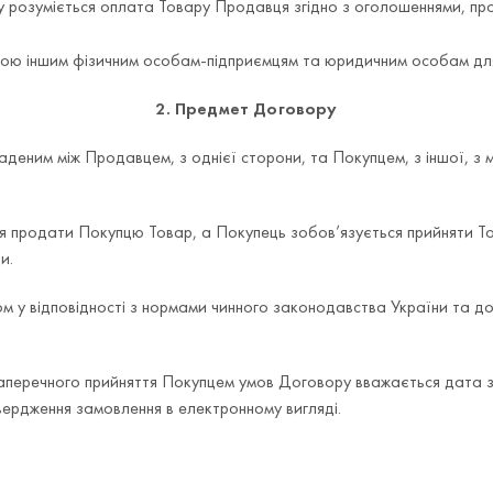
 розуміється оплата Товару Продавця згідно з оголошеннями, про
ю іншим фізичним особам-підприємцям та юридичним особам для 
2. Предмет Договору
аденим між Продавцем, з однієї сторони, та Покупцем, з іншої, з 
я продати Покупцю Товар, а Покупець зобов’язується прийняти Тов
и.
ом у відповідності з нормами чинного законодавства України та
аперечного прийняття Покупцем умов Договору вважається дата 
ердження замовлення в електронному вигляді.