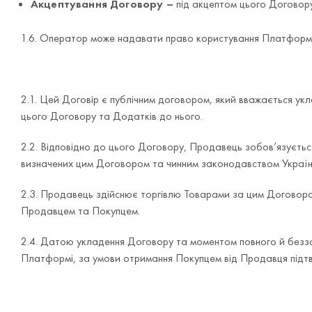
Акцептування Договору –
під акцептом цього Договору
1.6. Оператор може надавати право користування Платформо
2.1. Цей Договір є публічним договором, який вважається укл
цього Договору та Додатків до нього.
2.2. Відповідно до цього Договору, Продавець зобов’язуєтьс
визначених цим Договором та чинним законодавством Україн
2.3. Продавець здійснює торгівлю Товарами за цим Договор
Продавцем та Покупцем.
2.4. Датою укладення Договору та моментом повного й безз
Платформі, за умови отримання Покупцем від Продавця підтв