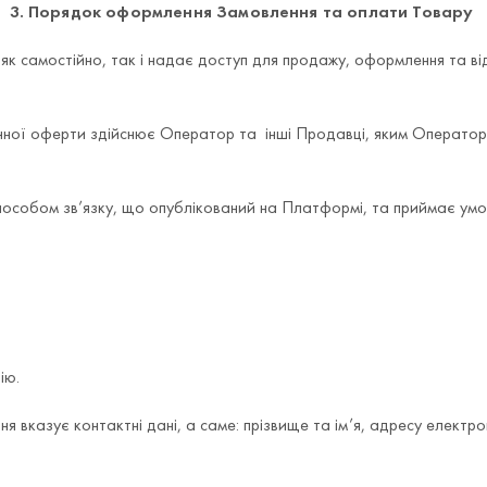
3. Порядок оформлення Замовлення та оплати Товару
к самостійно, так і надає доступ для продажу, оформлення та ві
ічної оферти здійснює Оператор та інші Продавці, яким Операто
особом зв’язку, що опублікований на Платформі, та приймає умов
ію.
 вказує контактні дані, а саме: прізвище та ім’я, адресу електр