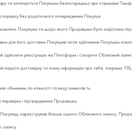
овару та оплачується Покупцем безпосередньо при отриманні Товар
му порядку без додаткового попередження Покупця.
 замовлено Покупцем та щодо якого Продавцем було надіслано пі
вки для його доставки Покупцеві після здійснення Покупцем повно
 здійснити реєстрацію на Платформі і створити Обліковий запис
ий надати достовірну та повну інформацію про себе, зокрема: ПІБ
ає обмежень по кількості та виду символів.ть
я перевірки і підтвердження Продавцем.
 Покупець зареєстрував більше одного Облікового запису, Прода
о запису.