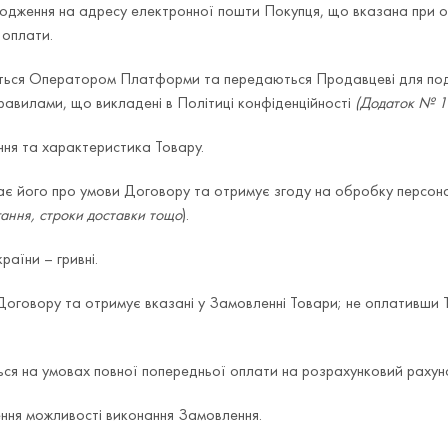
ходження на адресу електронної пошти Покупця, що вказана при 
 оплати.
збираються Оператором Платформи та передаються Продавцеві для п
равилами, що викладені в Політиці конфіденційності
(Додаток № 1 
ання та характеристика Товару.
жає його про умови Договору та отримує згоду на обробку персо
гання, строки доставки тощо
).
раїни – гривні.
Договору та отримує вказані у Замовленні Товари; не оплативши 
снюється на умовах повної попередньої оплати на розрахунковий ра
ення можливості виконання Замовлення.