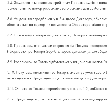
3.5. Замовлення вважається прийнятим Продавцем після над
Замовлення та номер розрахункового рахунку для здійснення
3.6. Усі дані, які передбачені у п. 3.4. цього Договору, 
зберігаються на серверних потужностях Оператора згідно з п
3.7. Основними критеріями ідентифікації Товару є: найменув
3.8. Продавець, отримавши звернення від Покупця, поперед
інформацію про Товари (
вартість, характеристику, умови збері
3.9. Розрахунок за Товар відбувається у національні валюті Ук
3.10. Покупець, оплативши за Товари, акцептує умови цього 
які продаються Продавцем згідно з умовами цього Договору.
3.11. Оплата за Товари, передбачені у п. п. d п. 1.5., здій
3.12. Продавець надає реквізити для оплати після підтвердж