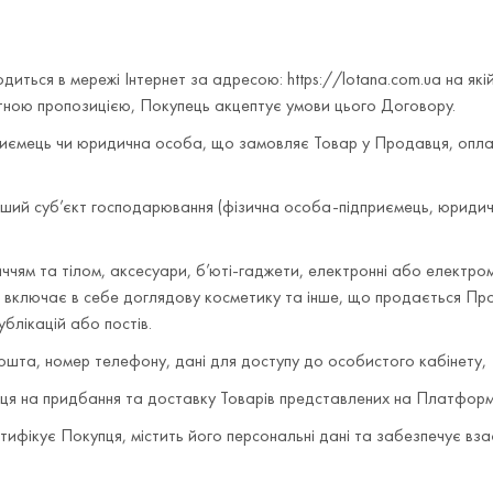
иться в мережі Інтернет за адресою: https://lotana.com.ua на які
етною пропозицією, Покупець акцептує умови цього Договору.
риємець чи юридична особа, що замовляє Товар у Продавця, опла
ший суб’єкт господарювання (фізична особа-підприємець, юридич
ччям та тілом, аксесуари, б’юті-гаджети, електронні або електро
включає в себе доглядову косметику та інше, що продається Прод
ублікацій або постів.
пошта, номер телефону, дані для доступу до особистого кабінету, 
я на придбання та доставку Товарів представлених на Платформ
ентифікує Покупця, містить його персональні дані та забезпечує в