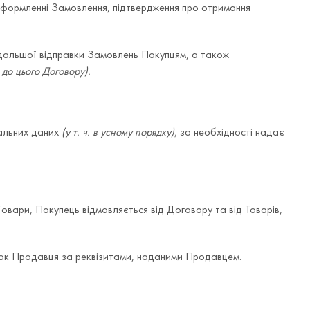
оформленні Замовлення, підтвердження про отримання
одальшої відправки Замовлень Покупцям, а також
до цього Договору).
нальних даних
(у т. ч. в усному порядку)
, за необхідності надає
Товари, Покупець відмовляється від Договору та
від Товарів,
хунок Продавця за реквізитами, наданими Продавцем.