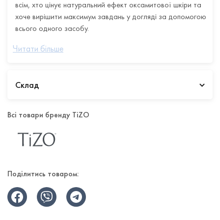
всім, хто цінує натуральний ефект оксамитової шкіри та
хоче вирішити максимум завдань у догляді за допомогою
всього одного засобу.
Крем підходить шкірі будь-якого типу. Сміливо можна
Читати більше
застосовувати гіпоалергенний праймер власникам
чутливої шкіри.
Склад
Призначення
Всі товари бренду TiZO
Захист від широкого спектраУФ-променів
Ефективна профілактика фотостаріння
Надання шкірі матового фінішу та рівномірного тону
Поділитись товаром:
Підготовка до нанесення макіяжу
Антиоксидантна підтримка шкіри
Праймер-санскрин є водостійким протягом 80 хвилин, а