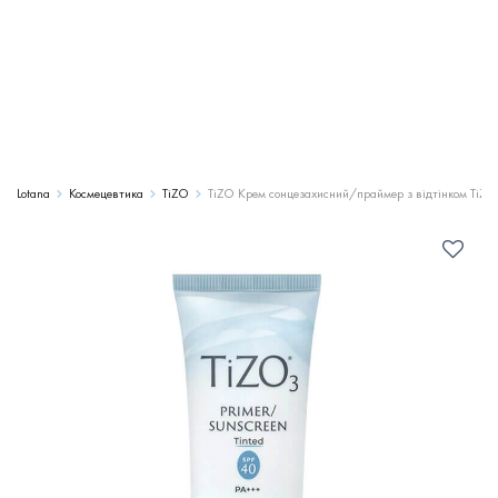
Lotana
Космецевтика
TiZO
TiZO Крем сонцезахисний/праймер з відтінком TiZO3