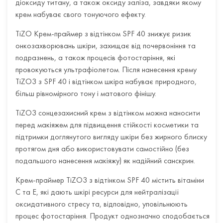
діоксиду титану, а також оксиду заліза, завдяки якому
крем набуває свого тонуючого ефекту.
TiZO Крем-праймер з відтінком SPF 40 знижує ризик
онкозахворювань шкіри, захищає від почервоніння та
подразнень, а також процесів фотостаріння, які
провокуються ультрафіолетом. Після нанесення крему
TiZO3 з SPF 40 і відтінком шкіра набуває природного,
більш рівномірного тону і матового фінішу.
TiZO3 сонцезахисний крем з відтінком можна наносити
перед макіяжем для підвищення стійкості косметики та
підтримки доглянутого вигляду шкіри без жирного блиску
протягом дня або використовувати самостійно (без
подальшого нанесення макіяжу) як надійний санскрин.
Крем-праймер TiZO3 з відтінком SPF 40 містить вітаміни
С та Е, які дають шкірі ресурси для нейтралізації
оксидативного стресу та, відповідно, уповільнюють
процес фотостаріння. Продукт однозначно сподобається