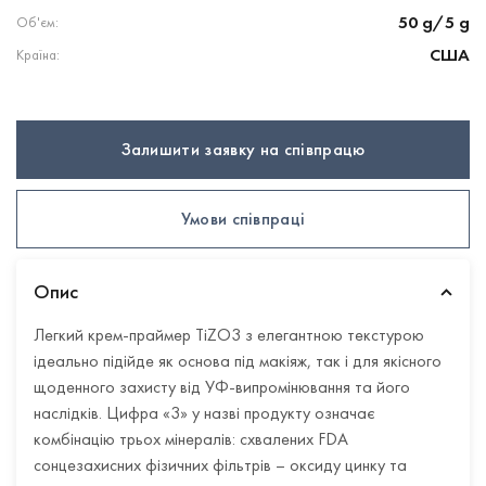
50 g/5 g
Об'єм:
США
Країна:
Залишити заявку на співпрацю
Умови співпраці
Опис
Легкий крем-праймер TiZO3 з елегантною текстурою
ідеально підійде як основа під макіяж, так і для якісного
щоденного захисту від УФ-випромінювання та його
наслідків. Цифра «3» у назві продукту означає
комбінацію трьох мінералів: схвалених FDA
сонцезахисних фізичних фільтрів – оксиду цинку та