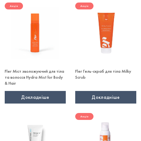
Акція
Акція
Fler Міст зволожуючий для тіла
Fler Гель-скраб для тіла Milky
та волосся Hydra Mist for Body
Scrub
& Hair
Докладніше
Докладніше
Акція