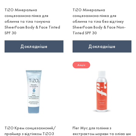
TiZO Мінеральна
TiZO Мінеральна
сонцезахисна пінка для
сонцезахисна пінка для
обличчя та тіла тонуюча
обличчя та тіла без відтінку
SheerFoam Body & Face Tinted
SheerFoam Body & Face Non-
SPF 30
Tinted SPF 30
Докладніше
Докладніше
Акція
TiZO Крем сонцезахисний/
Fler Мус для гоління з
праймер з відтінком TiZO3
екстрактом моркви та олією ши