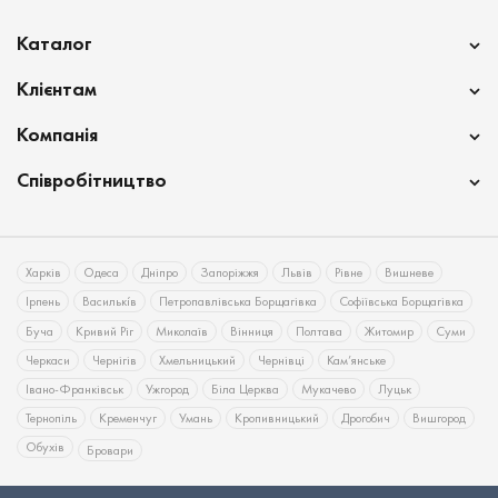
Каталог
Клієнтам
Компанія
Співробітництво
Харків
Одеса
Дніпро
Запоріжжя
Львів
Рівне
Вишневе
Ірпень
Василькíв
Петропавлівська Борщагівка
Софіївська Борщагівка
Буча
Кривий Ріг
Миколаїв
Вінниця
Полтава
Житомир
Суми
Черкаси
Чернігів
Хмельницький
Чернівці
Кам’янське
Івано-Франківськ
Ужгород
Біла Церква
Мукачево
Луцьк
Тернопіль
Кременчуг
Умань
Кропивницький
Дрогобич
Вишгород
Обухів
Бровари