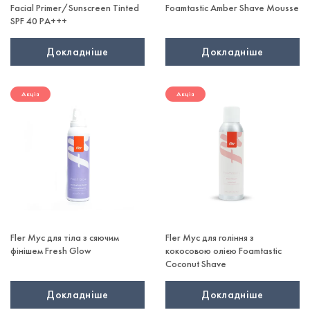
Facial Primer/Sunscreen Tinted
Foamtastic Amber Shave Mousse
SPF 40 PA+++
Докладніше
Докладніше
Акція
Акція
Fler Мус для тіла з сяючим
Fler Мус для гоління з
фінішем Fresh Glow
кокосовою олією Foamtastic
Coconut Shave
Докладніше
Докладніше