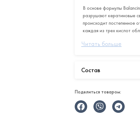
В основе формулы Balancin
разрушают кератиновые св
происходит постепенное о
каждая из трех кислот об
Гликолевая – способна 
Читать больше
коже здоровое сияние.
эффект, снижает избыто
работе с пористой кожей
Состав
Молочная – решает одно
повышает уровень влаги
омолаживающее воздейст
Поделиться товаром:
свободных радикалов.
Лимонная – осветляет, 
природных антибактериа
оптимизирует жирность, 