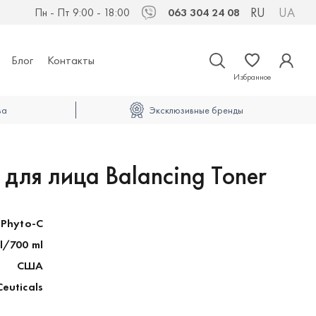
RU
UA
Пн - Пт 9:00 - 18:00
063 304 24 08
Viber
Блог
Контакты
Избранное
ва
Эксклюзивные бренды
 для лица Balancing Toner
Phyto-C
l/700 ml
США
euticals