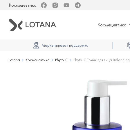
Космецевтика:
Facebook
Instagram
Youtube
Telegram
Космецевтика
Маркетинговая поддержка
Lotana
Космецевтика
Phyto-C
Phyto-C Тоник для лица Balancing