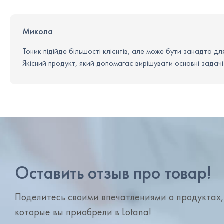
Микола
Тоник підійде більшості клієнтів, але може бути занадто д
Якісний продукт, який допомагає вирішувати основні задач
Оставить отзыв про товар!
Поделитесь своими впечатлениями о продуктах,
которые вы приобрели в Lotana!