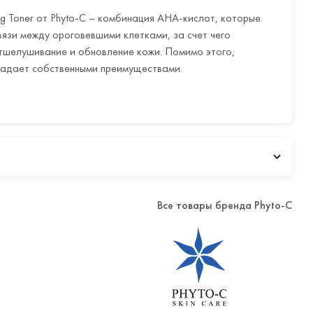
g Toner от Phyto-C – комбинация АНА-кислот, которые
язи между ороговевшими клетками, за счет чего
тшелушивание и обновление кожи. Помимо этого,
ладает собственными преимуществами.
максимально быстро оживить тусклый тон лица и придать
 Кислота оказывает разглаживающий и осветляющий
чную жирность, демонстрирует прекрасные результаты в
.
временно три дополнительных задачи в уходе:
, выравнивает оттенок кожи и обеспечивает
вие. Дарит коже свежий тон и повышает защиту от
Все товары бренда Phyto-C
балансирует микробиом эпидермиса за счет своих
льных свойства, помогает устранять воспаления,
поддерживает эластичность и упругость кожи.