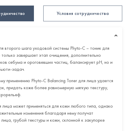
рудничество
Условия сотрудничества
ля второго шага уходовой системы Phyto-C – тоник для
не только завершает этап очищения, дополнительно
ков себума и ороговевших частиц, балансирует рН, но и
бьюти-задач.
у применению Phyto-C Balancing Toner для лица удается
ок, придать коже более равномерную мягкую текстуру,
крорельеф.
ля лица может применяться для кожи любого типа, однако
жительные изменения благодаря нему получат
лица, грубой текстуры и кожи, склонной к закупорке