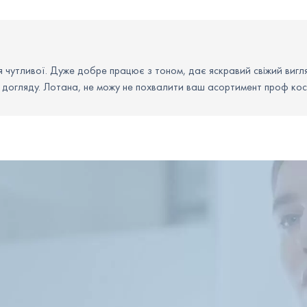
очищенную и сухую кожу.
С помощью ватного диск
использовать средство д
ля чутливої. Дуже добре працює з тоном, дає яскравий свіжий вигл
Рекомендовано применять
і догляду. Лотана, не можу не похвалити ваш асортимент проф ко
начале использования о
После впитывания тонера
утренней рутине финаль