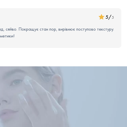
а распределите в области лица, а также можно
5
/
5
ля ухода за кожей шеи и декольте.
яд, сяйво. Покращує стан пор, вирівнює поступово текстуру.
 Balancing Toner Phyto-C утром и вечером. Однако в
сметики!
риентируйтесь на реакцию кожи.
 используйте сыворотки/гели, а затем – крем. В
ным шагом ухода воспользуйтесь санскрином.