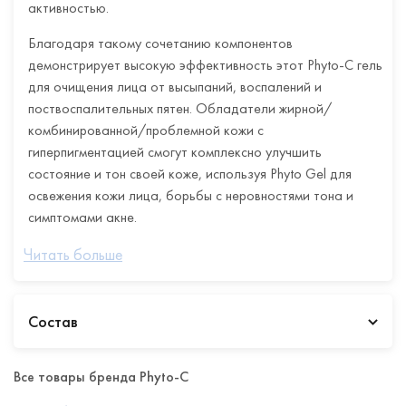
активностью.
Благодаря такому сочетанию компонентов
демонстрирует высокую эффективность этот Phyto-C гель
для очищения лица от высыпаний, воспалений и
поствоспалительных пятен. Обладатели жирной/
комбинированной/проблемной кожи с
гиперпигментацией смогут комплексно улучшить
состояние и тон своей коже, используя Phyto Gel для
освежения кожи лица, борьбы с неровностями тона и
симптомами акне.
Осветляющий, очищающий гель для лица от Phyto-C
Читать больше
можно заказать на сайте Lotana оптом в двух вариантах
объема 15 и 30 миллилитров.
Состав
Назначение
Все товары бренда Phyto-C
Осветление пигментации различного происхождения