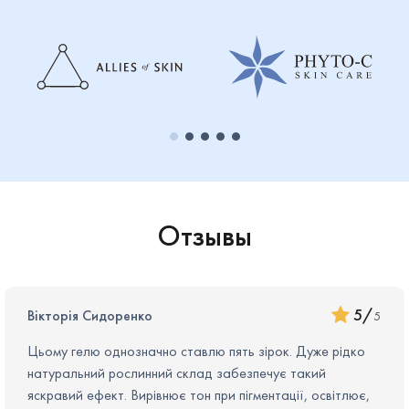
Использовать 2 раз в день. Небольшое количество геля
нанести на кожу лица, шеи и декольте. Избегать
попадания на периорбитальную зону.
Отзывы
5
/
Вікторія Сидоренко
5
Цьому гелю однозначно ставлю пять зірок. Дуже рідко
натуральний рослинний склад забезпечує такий
яскравий ефект. Вирівнює тон при пігментації, освітлює,